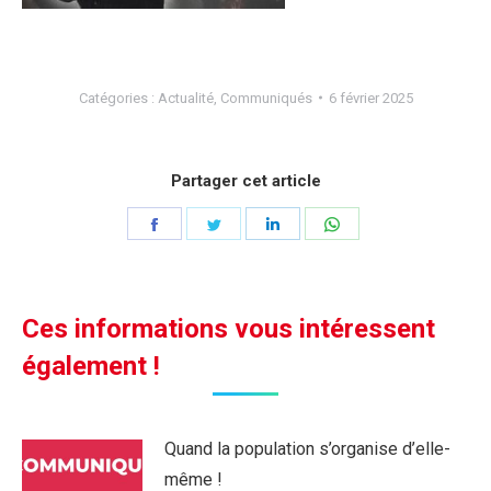
Catégories :
Actualité
,
Communiqués
6 février 2025
Partager cet article
Partager
Partager
Partager
Partager
sur
sur
sur
sur
Facebook
Twitter
LinkedIn
WhatsApp
Ces informations vous intéressent
également !
Quand la population s’organise d’elle-
même !