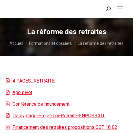
Recherche
:
La réforme des retraites
Vous êtes ici :
Accueil
Formations et dossiers
La réforme des retraites
4 PAGES_RETRAITE
Âge pivot
Conférence de financement
Décryptage-Projet-Loi-Retraite-FNPOS-CGT
Financement des retraites propositions CGT 18 02