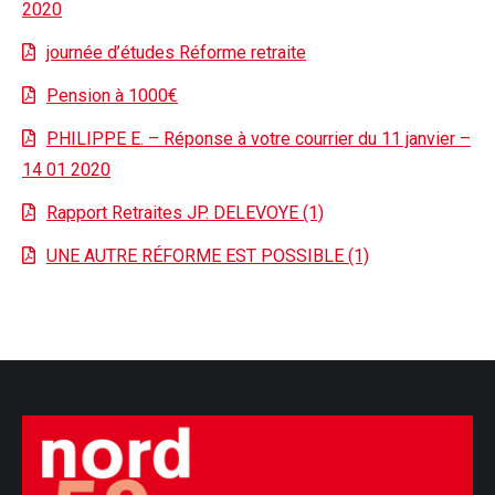
2020
journée d’études Réforme retraite
Pension à 1000€
PHILIPPE E. – Réponse à votre courrier du 11 janvier –
14 01 2020
Rapport Retraites JP. DELEVOYE (1)
UNE AUTRE RÉFORME EST POSSIBLE (1)