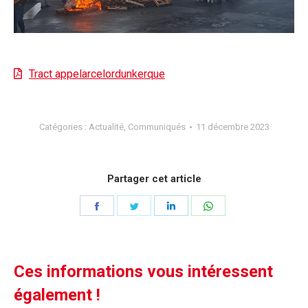
Tract appelarcelordunkerque
Catégories :
Actualité
,
Communiqués
11 décembre 2023
Partager cet article
Partager
Partager
Partager
Partager
sur
sur
sur
sur
Facebook
Twitter
LinkedIn
WhatsApp
Ces informations vous intéressent
également !