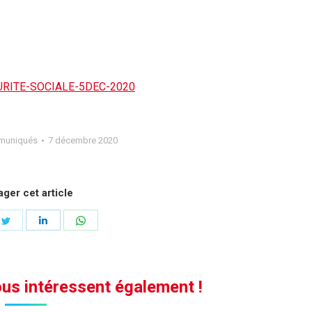
RITE-SOCIALE-5DEC-2020
muniqués
7 décembre 2020
ager cet article
ger
Partager
Partager
Partager
sur
sur
sur
book
Twitter
LinkedIn
WhatsApp
us intéressent également !