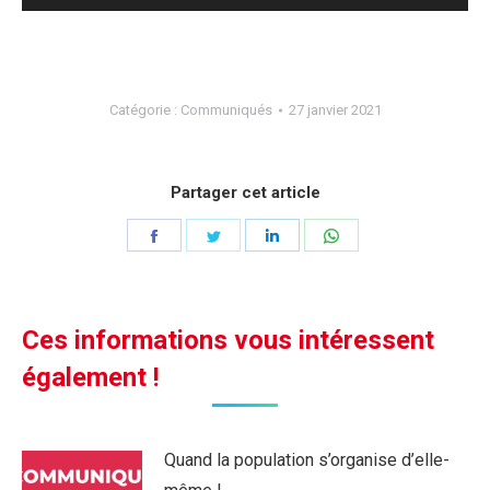
audio
Catégorie :
Communiqués
27 janvier 2021
Partager cet article
Partager
Partager
Partager
Partager
sur
sur
sur
sur
Facebook
Twitter
LinkedIn
WhatsApp
Ces informations vous intéressent
également !
Quand la population s’organise d’elle-