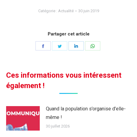
Catégorie :
Actualité
30 juin 2019
Partager cet article
Partager
Partager
Partager
Partager
sur
sur
sur
sur
Facebook
Twitter
LinkedIn
WhatsApp
Ces informations vous intéressent
également !
Quand la population s’organise d’elle-
même !
30 juillet 2026