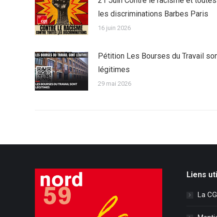
21 Juin Contre le racisme et toutes
les discriminations Barbes Paris
16 juin 2026
Pétition Les Bourses du Travail so
légitimes
29 mai 2026
Liens ut
La CG