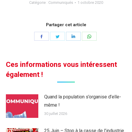
Catégorie :
Communiqués
1 octobre 2020
Partager cet article
Partager
Partager
Partager
Partager
sur
sur
sur
sur
Facebook
Twitter
LinkedIn
WhatsApp
Ces informations vous intéressent
également !
Quand la population s’organise d’elle-
même !
30 juillet 2026
25 Juin – Stop à la casse de l’industrie