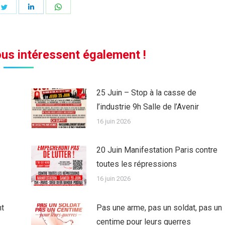
ger
Partager
Partager
Partager
sur
sur
sur
book
Twitter
LinkedIn
WhatsApp
us intéressent également !
25 Juin – Stop à la casse de
l’industrie 9h Salle de l’Avenir
16 juin 2026
20 Juin Manifestation Paris contre
toutes les répressions
16 juin 2026
nt
Pas une arme, pas un soldat, pas un
centime pour leurs guerres