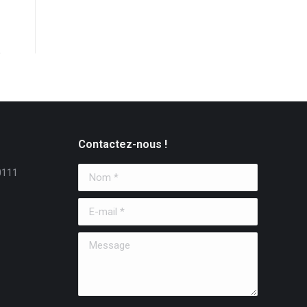
Contactez-nous !
0111
Nom *
E-mail *
Message