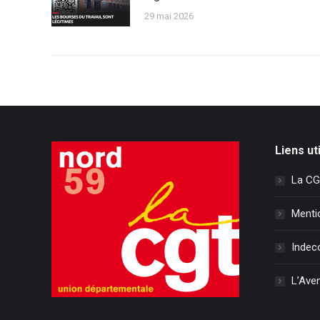
29 mai 2026
Liens ut
La CG
Menti
Indec
L’Aven