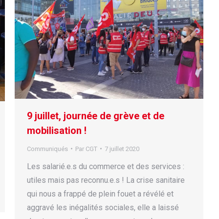
9 juillet, journée de grève et de
mobilisation !
Communiqués
Par
CGT
7 juillet 2020
Les salarié.e.s du commerce et des services :
utiles mais pas reconnu.e.s ! La crise sanitaire
qui nous a frappé de plein fouet a révélé et
aggravé les inégalités sociales, elle a laissé