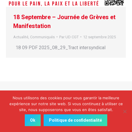
18 Septembre – Journée de Grèves et
Manifestation
Actualité
,
Communiqués
Par
UD CGT
12 septembre 2025
18 09 PDF 2025_08_29_Tract intersyndical
Nous utilisons des cookies pour vous garantir la meilleure
expérience sur notre site web. Si vous continuez à utiliser ce
site, nous supposerons que vous en êtes satisfait.
Ok
Politique de confidentialité