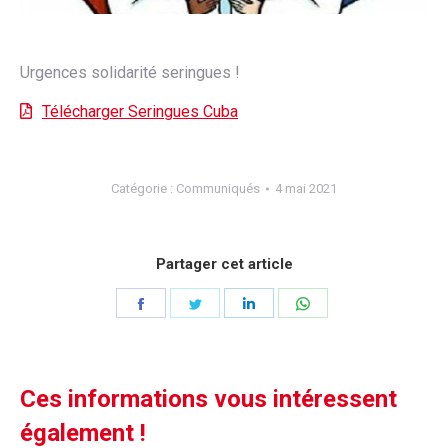
Urgences solidarité seringues !
Télécharger Seringues Cuba
Catégorie :
Communiqués
4 mai 2021
Partager cet article
Partager
Partager
Partager
Partager
sur
sur
sur
sur
Facebook
Twitter
LinkedIn
WhatsApp
Ces informations vous intéressent
également !